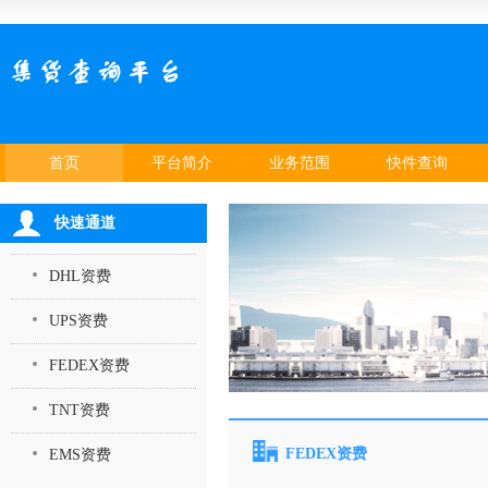
首页
平台简介
业务范围
快件查询
快速通道
DHL资费
UPS资费
FEDEX资费
TNT资费
FEDEX资费
EMS资费