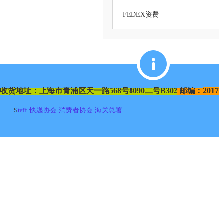
FEDEX资费
收货地址：
上海市青浦区天一路
568
号
8090
二号
B302
邮编：
2017
S
taff
快递协会
消费者协会
海关总署